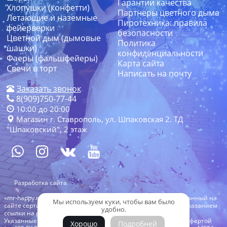
Гарантии качества
Хлопушки (конфетти)
Партнеры цветного дыма
Летающие и наземные
Пиротехника: правила
фейерверки
безопасности
Цветной дым (дымовые
Политика
шашки)
конфиденциальности
Фаеры (фальшфейеры)
Карта сайта
Свечи в торт
Написать на почту
Заказать звонок
8(909)750-77-44
10:00 до 20:00
Магазин г. Ставрополь, ул. Шпаковская 2. ТД
"Шпаковский", 2 этаж
Разработка сайта
«mr-happy.ru» 2019 - 2026 г. Все права защищены. Товар указанный на
Мы используем куки, чтобы вам было
сайте сертифицирован в РФ. Копирование с сайта только с указанием
удобно.
ссылки на ресурс.
Указанные на сайте цены и скидки не являются публичной офертой
Хорошо
Подробней