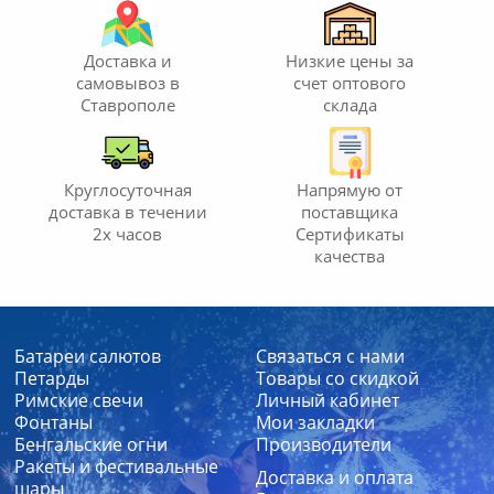
Доставка и
Низкие цены за
самовывоз
в
счет
оптового
Ставрополе
склада
Круглосуточная
Напрямую от
доставка
в течении
поставщика
2х часов
Сертификаты
качества
Батареи салютов
Связаться с нами
Петарды
Товары со скидкой
Римские свечи
Личный кабинет
Фонтаны
Мои закладки
Бенгальские огни
Производители
Ракеты и фестивальные
Доставка и оплата
шары