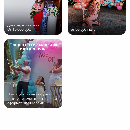
Дизайн, установка.
От 10 000 руб.
от 90 руб / шт.
Гендер пати - мальчик
или девочка
Помощь в организации -
огнетушители, цветной дым,
оформление шарами