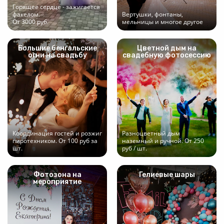
Горящее сердце - зажигается
факелом.
Вертушки, фонтаны,
От 3000 руб.
мельницы и многое другое
Большие бенгальские
Цветной дым на
огни на свадьбу
свадебную фотосессию
Координация гостей и розжиг
Разноцветный дым
пиротехником. От 100 руб за
наземный и ручной. От 250
шт.
руб / шт.
Фотозона на
Гелиевые шары
мероприятие