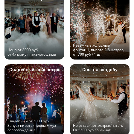
Наземные холодные
Цена от 8000 руб
фонтаны, высота 2-8 метров,
от 4х минут тяжелого дыма
от 700 руб / 1 шт
Свадебный фейерверк
Снег на свадьбу
Свадебный от 5000 руб.
Запуск пиротехником + муз
Не оставляет мокрых пятен.
сопровождение
От 3500 руб / 5 минут