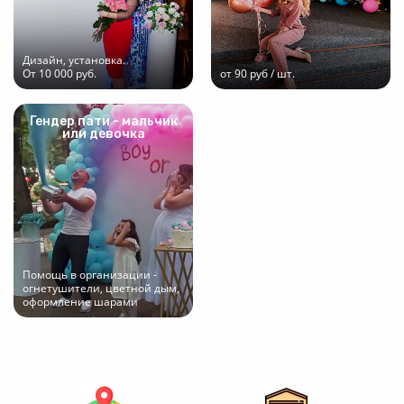
Дизайн, установка.
От 10 000 руб.
от 90 руб / шт.
Гендер пати - мальчик
или девочка
Помощь в организации -
огнетушители, цветной дым,
оформление шарами