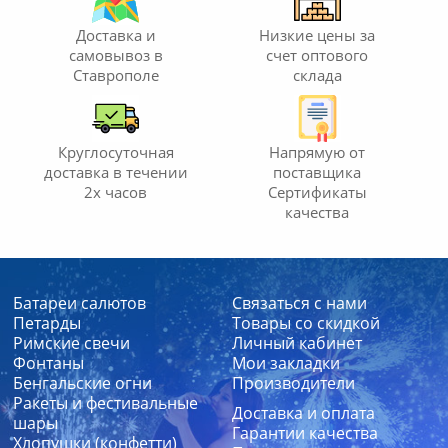
Доставка и
Низкие цены за
самовывоз
в
счет
оптового
Ставрополе
склада
Круглосуточная
Напрямую от
доставка
в течении
поставщика
2х часов
Сертификаты
качества
Батареи салютов
Связаться с нами
Петарды
Товары со скидкой
Римские свечи
Личный кабинет
Фонтаны
Мои закладки
Бенгальские огни
Производители
Ракеты и фестивальные
Доставка и оплата
шары
Гарантии качества
Хлопушки (конфетти)