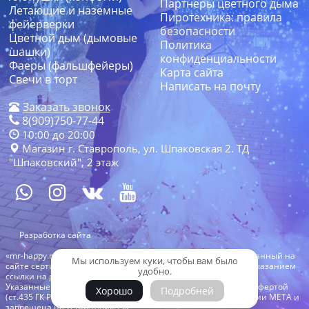
Партнеры цветного дыма
Летающие и наземные
Пиротехника: правила
фейерверки
безопасности
Цветной дым (дымовые
Политика
шашки)
конфиденциальности
Фаеры (фальшфейеры)
Карта сайта
Свечи в торт
Написать на почту
Заказать звонок
8(909)750-77-44
10:00 до 20:00
Магазин г. Ставрополь, ул. Шпаковская 2. ТД
"Шпаковский", 2 этаж
Разработка сайта
«mr-happy.ru» 2019 - 2026 г. Все права защищены. Товар указанный на
Мы используем куки, чтобы вам было
сайте сертифицирован в РФ. Копирование с сайта только с указанием
удобно.
ссылки на ресурс.
Указанные на сайте цены и скидки не являются публичной офертой
Хорошо
Подробней
(ст.435 ГК РФ). *instagram запрещенная организация компании МЕТА и
запрещена на территории РФ.