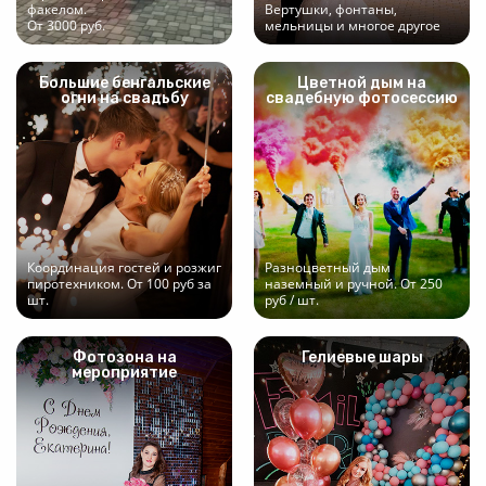
факелом.
Вертушки, фонтаны,
От 3000 руб.
мельницы и многое другое
Большие бенгальские
Цветной дым на
огни на свадьбу
свадебную фотосессию
Координация гостей и розжиг
Разноцветный дым
пиротехником. От 100 руб за
наземный и ручной. От 250
шт.
руб / шт.
Фотозона на
Гелиевые шары
мероприятие