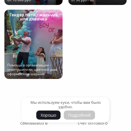
Гендер пати - мальчик
или девочка
Помощь в организации -
огнетушители, цветной дым,
оформление шарами
Мы используем куки, чтобы вам было
удобно.
Хорошо
Подробней
Доставка и
Низкие цены за
самовывоз
в
счет
оптового
Ставрополе
склада