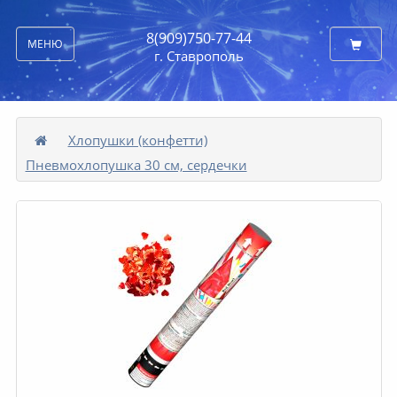
8(909)750-77-44
МЕНЮ
г. Ставрополь
Хлопушки (конфетти)
Пневмохлопушка 30 см, сердечки