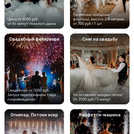
Наземные холодные
Цена от 8000 руб
фонтаны, высота 2-8 метров,
от 4х минут тяжелого дыма
от 700 руб / 1 шт
Свадебный фейерверк
Снег на свадьбу
Свадебный от 5000 руб.
Запуск пиротехником + муз
Не оставляет мокрых пятен.
сопровождение
От 3500 руб / 5 минут
Огнепад. Потоки искр
Конфетти-машина