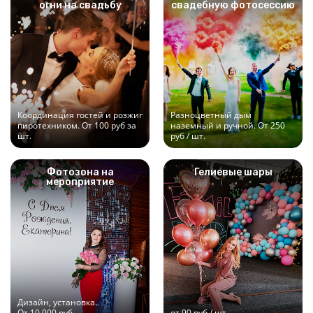
огни на свадьбу
свадебную фотосессию
Координация гостей и розжиг
Разноцветный дым
пиротехником. От 100 руб за
наземный и ручной. От 250
шт.
руб / шт.
Фотозона на
Гелиевые шары
мероприятие
Дизайн, установка.
От 10 000 руб.
от 90 руб / шт.