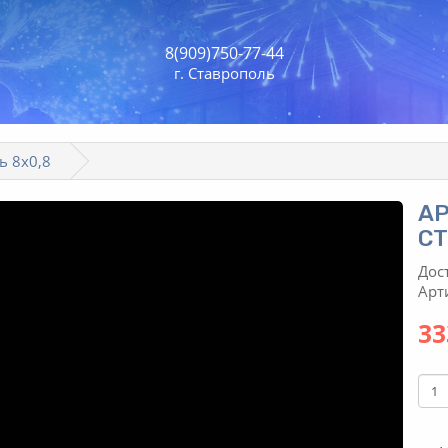
8(909)750-77-44
г. Ставрополь
ь 8х0,8
АР
С
Дос
Арт
33