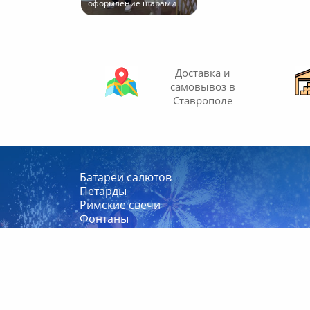
оформление шарами
Доставка и
самовывоз
в
Ставрополе
Батареи салютов
Петарды
Римские свечи
Фонтаны
Бенгальские огни
Ракеты и фестивальные шары
Хлопушки (конфетти)
Летающие и наземные фейерверки
Цветной дым (дымовые шашки)
Фаеры (фальшфейеры)