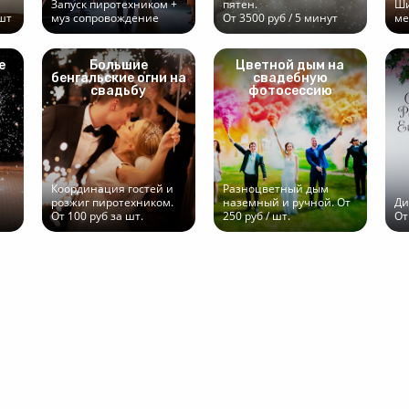
Запуск пиротехником +
пятен.
Ши
 шт
муз сопровождение
От 3500 руб / 5 минут
ме
е
Большие
Цветной дым на
бенгальские огни на
свадебную
свадьбу
фотосессию
Координация гостей и
Разноцветный дым
розжиг пиротехником.
наземный и ручной. От
Ди
От 100 руб за шт.
250 руб / шт.
От