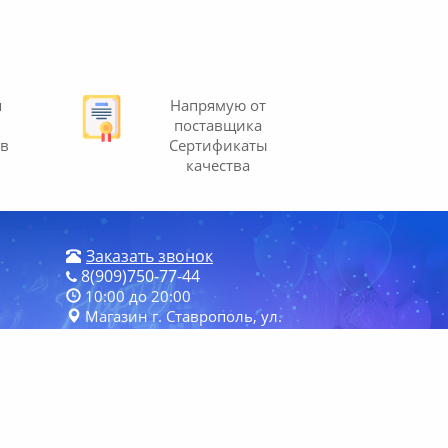
я
Напрямую от
поставщика
ов
Сертификаты
качества
Заказать звонок
8(909)750-77-44
10:00 до 20:00
Магазин г. Ставрополь, ул.
Шпаковская 2. ТД "Шпаковский", 2
ости
этаж