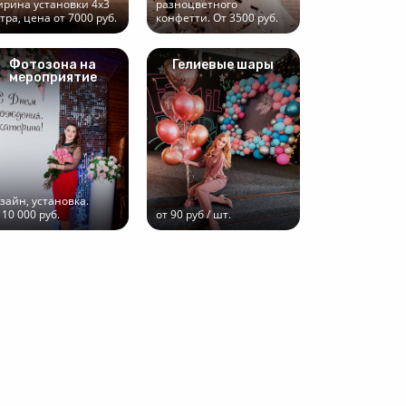
рина установки 4х3
разноцветного
тра, цена от 7000 руб.
конфетти. От 3500 руб.
Фотозона на
Гелиевые шары
мероприятие
зайн, установка.
 10 000 руб.
от 90 руб / шт.