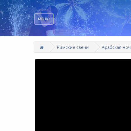
МЕНЮ
Римские свечи
Арабская ноч