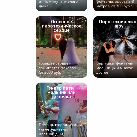
от 4х минут тяжелого
фонтаны, высота 2-8
дыма
метров, от 700 руб / 1
Огненное
Пиротехническо
пиротехническое
шоу
сердце
Горящее сердце -
Вертушки, фонтаны,
зажигается факелом.
мельницы и многое
От 3000 руб.
другое
Гендер пати -
мальчик или
девочка
Помощь в организации
- огнетушители,
цветной дым,