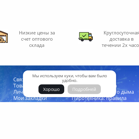
Низкие цены за
Круглосуточна
счет
оптового
доставка
в
склада
течении 2х час
Мы используем куки, чтобы вам было
Связаться с нами
Доставка и оплата
удобно.
Товары со скидкой
Гарантии качества
Хорошо
Подробней
Личный кабинет
Партнеры цветного дыма
Мои закладки
Пиротехника: правила
Производители
безопасности
Политика конфиденциальн
Карта сайта
Написать на почту